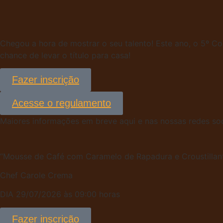
Chegou a hora de mostrar o seu talento! Este ano, o 5º C
chance de levar o título para casa!
Fazer inscrição
Acesse o regulamento
Maiores informações em breve aqui e nas nossas redes soc
“Mousse de Café com Caramelo de Rapadura e Croustillan
Chef Carole Crema
DIA 29/07/2026 às 09:00 horas
Fazer inscrição