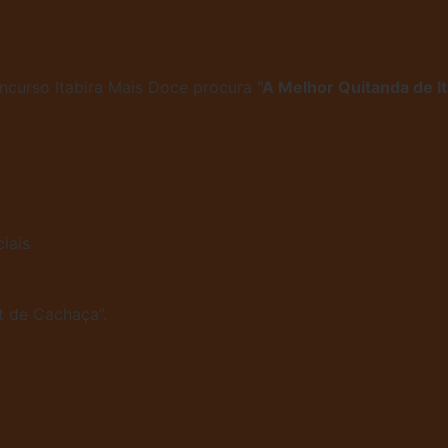
oncurso Itabira Mais Doce procura
“A Melhor Quitanda de It
iais.
t de Cachaça”.