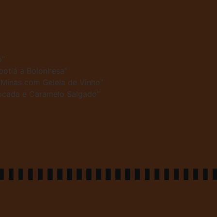
o”
botiá a Bolonhesa”
o Minas com Geleia de Vinho”
Cocada e Caramelo Salgado”