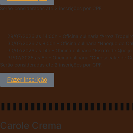
Serão consideradas até 2 inscrições por CPF.
29/07/2026 às 14:00h – Oficina culinária “Arroz Tropeir
30/07/2026 às 8:00h – Oficina culinária “Nhoque de Ca
30/07/2026 às 14h – Oficina culinária “Risoto de Queij
31/07/2026 às 8h – Oficina culinária “Cheesecake de 
Serão consideradas até 2 inscrições por CPF.
Fazer inscrição
Carole Crema